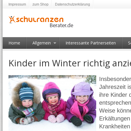
Impressum
zum Shop
Datenschutzerklärung
Home
Allgemein
Interessante Partnerseiten
S
Kinder im Winter richtig anz
Insbesondere
Jahreszeit i
ihre Kinder
entsprechen
Weise könne
Erkältungen
Krankheiten