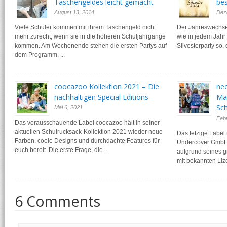
Taschengeldes leicht gemacht
bes
August 13, 2014
Dez
Viele Schüler kommen mit ihrem Taschengeld nicht
Der Jahreswechsel 
mehr zurecht, wenn sie in die höheren Schuljahrgänge
wie in jedem Jahr 
kommen. Am Wochenende stehen die ersten Partys auf
Silvesterparty so, 
dem Programm, ...
coocazoo Kollektion 2021 – Die
neo
nachhaltigen Special Editions
Mar
Sch
Mai 6, 2021
Febr
Das vorausschauende Label coocazoo hält in seiner
aktuellen Schulrucksack-Kollektion 2021 wieder neue
Das fetzige Label
Farben, coole Designs und durchdachte Features für
Undercover GmbH. 
euch bereit. Die erste Frage, die ...
aufgrund seines g
mit bekannten Liz
6 Comments