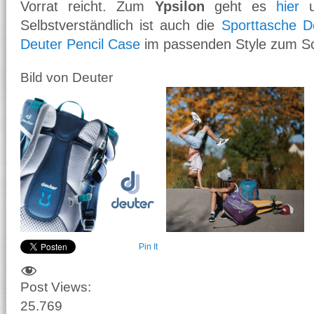
Vorrat reicht. Zum
Ypsilon
geht es
hier
u
Selbstverständlich ist auch die
Sporttasche D
Deuter Pencil Case
im passenden Style zum Sch
Bild von Deuter
Pin It
Post Views:
25.769