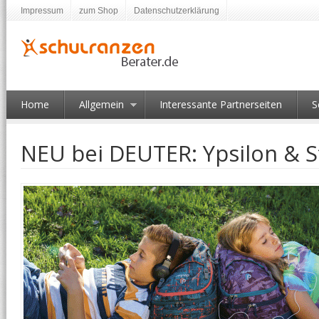
Impressum
zum Shop
Datenschutzerklärung
Home
Allgemein
Interessante Partnerseiten
S
NEU bei DEUTER: Ypsilon & S