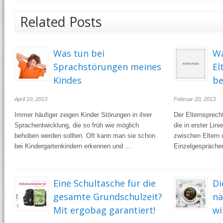
Related Posts
Was tun bei
Wa
Sprachstörungen meines
El
Kindes
be
April 10, 2013
Februar 20, 2013
Immer häufiger zeigen Kinder Störungen in ihrer
Der Elternsprech
Sprachentwicklung, die so früh wie möglich
die in erster Lin
behoben werden sollten. Oft kann man sie schon
zwischen Eltern 
bei Kindergartenkindern erkennen und ...
Einzelgesprächen 
Eine Schultasche für die
Di
gesamte Grundschulzeit?
nä
Mit ergobag garantiert!
wi