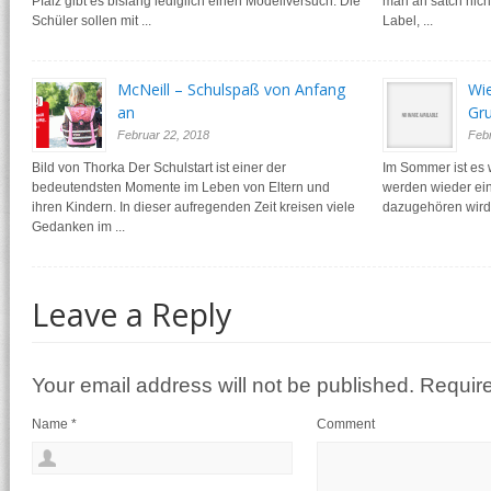
Pfalz gibt es bislang lediglich einen Modellversuch. Die
man an satch nich
Schüler sollen mit ...
Label, ...
McNeill – Schulspaß von Anfang
Wie
an
Gr
Februar 22, 2018
Febr
Bild von Thorka Der Schulstart ist einer der
Im Sommer ist es w
bedeutendsten Momente im Leben von Eltern und
werden wieder ein
ihren Kindern. In dieser aufregenden Zeit kreisen viele
dazugehören wird, 
Gedanken im ...
Leave a Reply
Your email address will not be published. Requir
Name
*
Comment