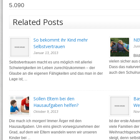
5.090
Related Posts
So bekommt ihr Kind mehr
NEU
Selbstvertrauen
Juni
Januar 13, 2013
Bil
vielen sicher aus 
Selbstvertrauen macht es uns möglich mit allerlei
Dass das naturver
Schwierigkeiten im Leben zurechtzukommen – der
auch den Schulruc
Glaube an die eigenen Fähigkeiten und das man in der
Lage ist, ...
Sollen Eltern bei den
Bas
Hausaufgaben helfen?
Wei
Oktober 9, 2013
Nov
Die mach ich morgen! Immer Ärger mit den
Ist der erste Adve
Hausaufgaben. Um eins gleich vorwegzunehmen der
viele Familien der
Grad, auf dem wir Eltern wandeln wenn wir unseren
Weihnachtsgesche
Kinder bei ...
steigt, denn selb