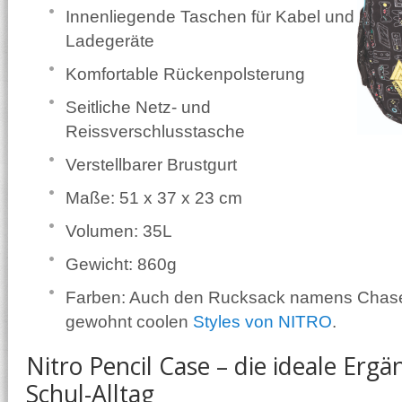
Innenliegende Taschen für Kabel und
Ladegeräte
Komfortable Rückenpolsterung
Seitliche Netz- und
Reissverschlusstasche
Verstellbarer Brustgurt
Maße: 51 x 37 x 23 cm
Volumen: 35L
Gewicht: 860g
Farben: Auch den Rucksack namens Chase 
gewohnt coolen
Styles von NITRO
.
Nitro Pencil Case – die ideale Erg
Schul-Alltag