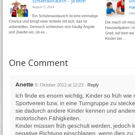
Schüleraustausch – ja bitte!
Sol
Ha
August 5, 2014
Okt
Ein Schüleraustausch ist eine einmalige
Chance und bringt viele Vorteile mit sich, das ist
Die mach ich morg
unbestritten. Dennoch schleichen sich häufig Ängste
Hausaufgaben. Um
und Zweifel ein, ob es ...
Grad, auf dem wir
Kinder bei ...
One Comment
Anette
8. Oktober 2012 at 12:23 -
Reply
Ich finde es enorm wichtig, Kinder so früh wie 
Sportverein bzw. in eine Turngruppe zu stecke
sie dadurch andere Kinder kennen und anderer
motorischen Fähigkeiten.
Kinder müssen früh geschult werden, jedoch k
negative Richtung einschlagen, wenn dies zu f