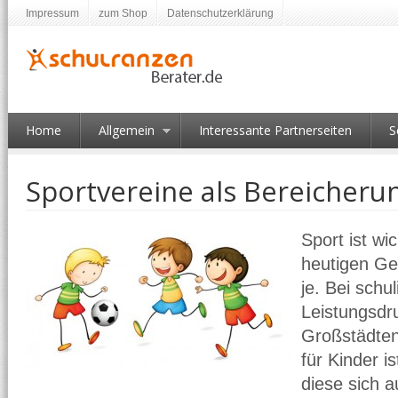
Impressum
zum Shop
Datenschutzerklärung
Home
Allgemein
Interessante Partnerseiten
S
Sportvereine als Bereicherun
Sport ist wic
heutigen Ge
je. Bei schu
Leistungsdr
Großstädten
für Kinder i
diese sich a