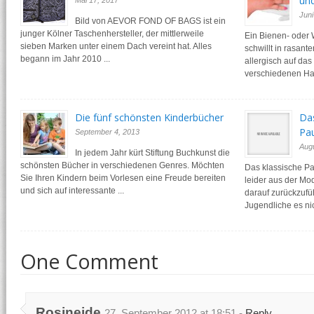
un
Mai 17, 2017
Juni
Bild von AEVOR FOND OF BAGS ist ein
junger Kölner Taschenhersteller, der mittlerweile
Ein Bienen- oder 
sieben Marken unter einem Dach vereint hat. Alles
schwillt in rasant
begann im Jahr 2010 ...
allergisch auf das
verschiedenen Hau
Die fünf schönsten Kinderbücher
Da
Pa
September 4, 2013
Aug
In jedem Jahr kürt Stiftung Buchkunst die
schönsten Bücher in verschiedenen Genres. Möchten
Das klassische Pau
Sie Ihren Kindern beim Vorlesen eine Freude bereiten
leider aus der M
und sich auf interessante ...
darauf zurückzufü
Jugendliche es nich
One Comment
Rosineide
27. September 2012 at 18:51 -
Reply