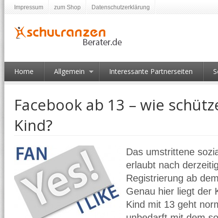
Impressum
zum Shop
Datenschutzerklärung
Home
Allgemein
Interessante Partnerseiten
S
Facebook ab 13 – wie schütz
Kind?
Das umstrittene soz
erlaubt nach derzeit
Registrierung ab dem
Genau hier liegt der
Kind mit 13 geht norm
unbedarft mit dem so