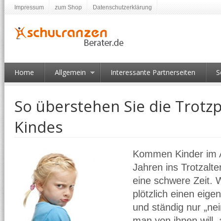
Impressum
zum Shop
Datenschutzerklärung
Home
Allgemein
Interessante Partnerseiten
S
So überstehen Sie die Trotz
Kindes
Kommen Kinder im A
Jahren ins Trotzalter
eine schwere Zeit. 
plötzlich einen eige
und ständig nur „ne
man von ihnen will