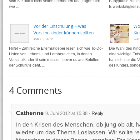
sind Sie damit nicht selten überfordert und fragen sich,
Babypause zuminde
wie ...
Erwerbstätigkeit n
Vor der Einschulung – was
Wor
Vorschulkinder können sollten
Kin
Mai 15, 2012
Juli
Hilfe! – Zahlreiche Elternratgeber lesen sich wie To-Do-
Die Wahl des Kind
Listen von Lebens- und Lernbereichen, in denen
eine wichtige En
Vorschulkinder fit sein müssen, bevor es ans Befüllen
hat nicht nur die
der Schultüte geht. ...
des Kindes, sonder
4 Comments
Catherine
9. Juni 2012 at 15:38 -
Reply
In den Krisen des Menschen, ob jung ob alt, h
wieder um das Thema Loslassen. Wir sollte res