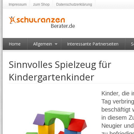
Impressum
zum Shop
Datenschutzerklärung
Home
Allgemein
Interessante Partnerseiten
S
Sinnvolles Spielzeug für
Kindergartenkinder
Kinder, die 
Tag verbring
beschäftigt 
in diesem 
Neugier und
zu befriedig